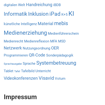
Handreichung
digitalen Welt
iBDB
KI
iPad
Informatik
Inklusion
K+5
mebis
Material
künstliche Intelligenz
Medienerziehung
Medienführerschein
Medienrecht
Medienreflexion
MFA
MSD
Netzwerk
OER
Nutzungsordnung
QR-Code
Programmieren
Sonderpädagogik
Systembetreuung
Sprache
Sprachausgabe
Tablet
Tafelbild
Unterricht
Tafel
Visavid
Videokonferenzen
Votum
Impressum