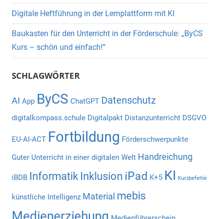
Digitale Heftführung in der Lernplattform mit KI
Baukasten für den Unterricht in der Förderschule: „ByCS
Kurs – schön und einfach!“
SCHLAGWÖRTER
ByCS
Datenschutz
AI
App
ChatGPT
digitalkompass.schule
Digitalpakt
Distanzunterricht
DSGVO
Fortbildung
EU-AI-ACT
Förderschwerpunkte
Handreichung
Guter Unterricht in einer digitalen Welt
KI
iPad
Informatik
Inklusion
iBDB
K+5
Kurzbefehle
mebis
Material
künstliche Intelligenz
Medienerziehung
Medienführerschein