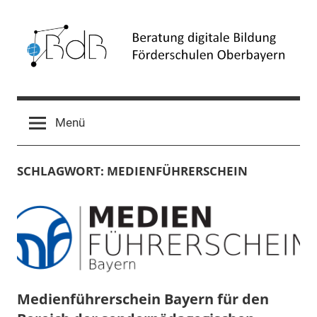
Zum
Inhalt
springen
Beratung
Förderschulen
Oberbayern
digitale
Menü
Bildung
SCHLAGWORT:
MEDIENFÜHRERSCHEIN
(BdB)
Medienführerschein Bayern für den