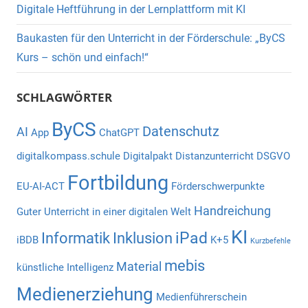
Digitale Heftführung in der Lernplattform mit KI
Baukasten für den Unterricht in der Förderschule: „ByCS
Kurs – schön und einfach!“
SCHLAGWÖRTER
ByCS
Datenschutz
AI
App
ChatGPT
digitalkompass.schule
Digitalpakt
Distanzunterricht
DSGVO
Fortbildung
EU-AI-ACT
Förderschwerpunkte
Handreichung
Guter Unterricht in einer digitalen Welt
KI
iPad
Informatik
Inklusion
iBDB
K+5
Kurzbefehle
mebis
Material
künstliche Intelligenz
Medienerziehung
Medienführerschein