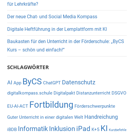
für Lehrkräfte?
Der neue Chat- und Social Media Kompass
Digitale Heftführung in der Lernplattform mit KI
Baukasten für den Unterricht in der Förderschule: „ByCS
Kurs – schön und einfach!“
SCHLAGWÖRTER
ByCS
Datenschutz
AI
App
ChatGPT
digitalkompass.schule
Digitalpakt
Distanzunterricht
DSGVO
Fortbildung
EU-AI-ACT
Förderschwerpunkte
Handreichung
Guter Unterricht in einer digitalen Welt
KI
iPad
Informatik
Inklusion
iBDB
K+5
Kurzbefehle