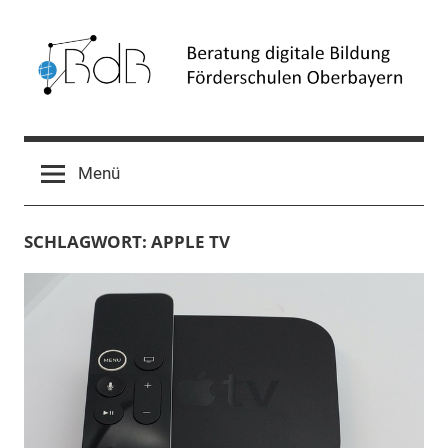
Zum
Inhalt
springen
Beratung
Förderschulen
Oberbayern
digitale
Menü
Bildung
SCHLAGWORT:
APPLE TV
(BdB)