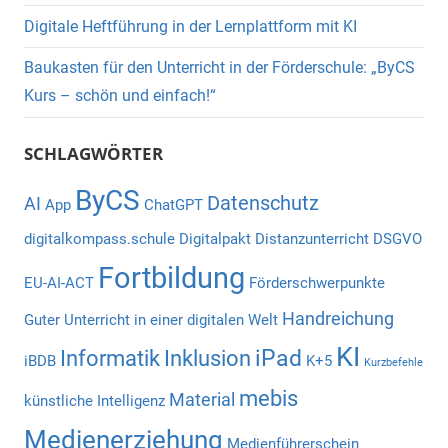
Digitale Heftführung in der Lernplattform mit KI
Baukasten für den Unterricht in der Förderschule: „ByCS
Kurs – schön und einfach!“
SCHLAGWÖRTER
ByCS
Datenschutz
AI
App
ChatGPT
digitalkompass.schule
Digitalpakt
Distanzunterricht
DSGVO
Fortbildung
EU-AI-ACT
Förderschwerpunkte
Handreichung
Guter Unterricht in einer digitalen Welt
KI
iPad
Informatik
Inklusion
iBDB
K+5
Kurzbefehle
mebis
Material
künstliche Intelligenz
Medienerziehung
Medienführerschein