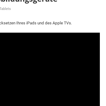
Tablets
cksetzen Ihres iPads und des Apple TVs.