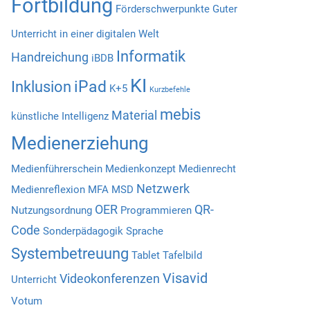
Fortbildung
Förderschwerpunkte
Guter
Unterricht in einer digitalen Welt
Informatik
Handreichung
iBDB
KI
iPad
Inklusion
K+5
Kurzbefehle
mebis
Material
künstliche Intelligenz
Medienerziehung
Medienführerschein
Medienkonzept
Medienrecht
Netzwerk
Medienreflexion
MFA
MSD
OER
QR-
Nutzungsordnung
Programmieren
Code
Sonderpädagogik
Sprache
Systembetreuung
Tablet
Tafelbild
Visavid
Videokonferenzen
Unterricht
Votum