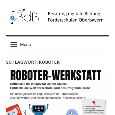
Zum
Inhalt
springen
Beratung
Förderschulen
Oberbayern
digitale
Menü
Bildung
SCHLAGWORT:
ROBOTER
(BdB)