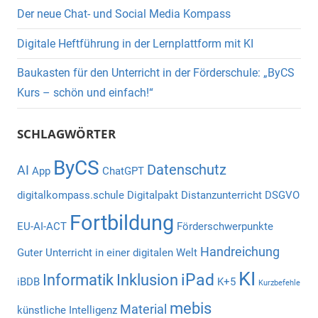
Der neue Chat- und Social Media Kompass
Digitale Heftführung in der Lernplattform mit KI
Baukasten für den Unterricht in der Förderschule: „ByCS
Kurs – schön und einfach!“
SCHLAGWÖRTER
ByCS
Datenschutz
AI
App
ChatGPT
digitalkompass.schule
Digitalpakt
Distanzunterricht
DSGVO
Fortbildung
EU-AI-ACT
Förderschwerpunkte
Handreichung
Guter Unterricht in einer digitalen Welt
KI
iPad
Informatik
Inklusion
iBDB
K+5
Kurzbefehle
mebis
Material
künstliche Intelligenz