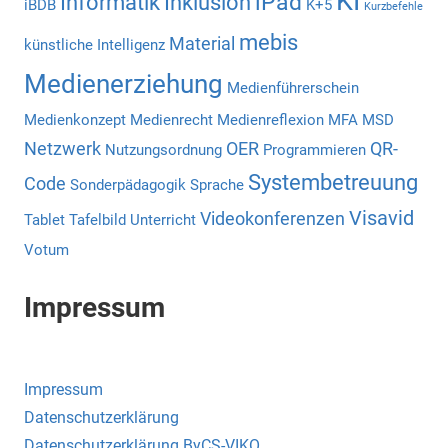
KI
iPad
Informatik
Inklusion
iBDB
K+5
Kurzbefehle
mebis
Material
künstliche Intelligenz
Medienerziehung
Medienführerschein
Medienkonzept
Medienrecht
Medienreflexion
MFA
MSD
Netzwerk
OER
QR-
Nutzungsordnung
Programmieren
Systembetreuung
Code
Sonderpädagogik
Sprache
Visavid
Videokonferenzen
Tablet
Tafelbild
Unterricht
Votum
Impressum
Impressum
Datenschutzerklärung
Datenschutzerklärung ByCS-VIKO