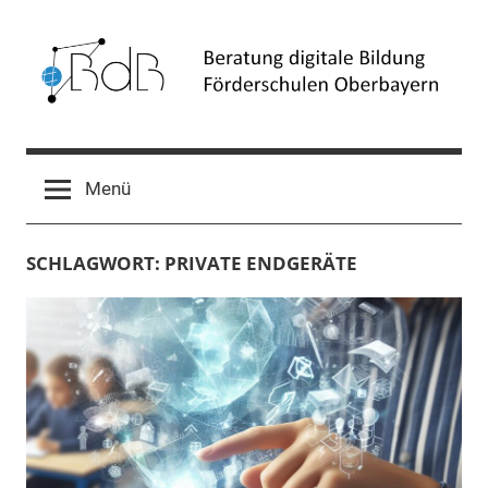
Zum
Inhalt
springen
Beratung
Förderschulen
Oberbayern
digitale
Menü
Bildung
SCHLAGWORT:
PRIVATE ENDGERÄTE
(BdB)