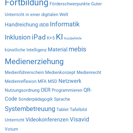
Fortbildung
Förderschwerpunkte
Guter
Unterricht in einer digitalen Welt
Informatik
Handreichung
iBDB
KI
iPad
Inklusion
K+5
Kurzbefehle
mebis
Material
künstliche Intelligenz
Medienerziehung
Medienführerschein
Medienkonzept
Medienrecht
Netzwerk
Medienreflexion
MFA
MSD
OER
QR-
Nutzungsordnung
Programmieren
Code
Sonderpädagogik
Sprache
Systembetreuung
Tablet
Tafelbild
Visavid
Videokonferenzen
Unterricht
Votum