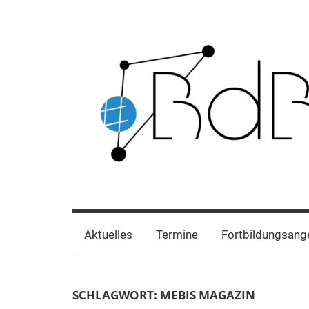
Zum
Inhalt
springen
Beratung
Förderschulen
Oberbayern
digitale
Aktuelles
Termine
Fortbildungsang
Bildung
SCHLAGWORT:
MEBIS MAGAZIN