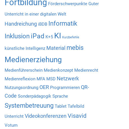
Fortbildung
Förderschwerpunkte
Guter
Unterricht in einer digitalen Welt
Informatik
Handreichung
iBDB
KI
iPad
Inklusion
K+5
Kurzbefehle
mebis
Material
künstliche Intelligenz
Medienerziehung
Medienführerschein
Medienkonzept
Medienrecht
Netzwerk
Medienreflexion
MFA
MSD
OER
QR-
Nutzungsordnung
Programmieren
Code
Sonderpädagogik
Sprache
Systembetreuung
Tablet
Tafelbild
Visavid
Videokonferenzen
Unterricht
Votum