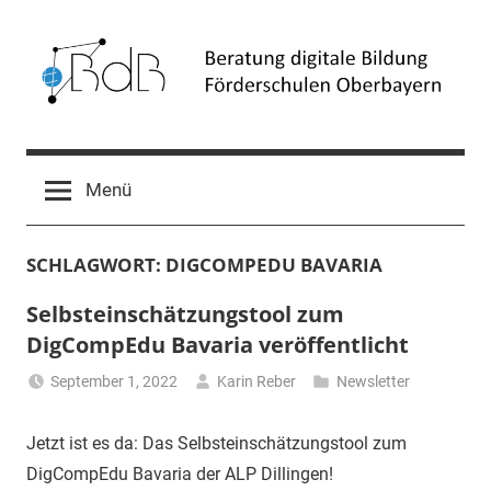
Zum
Inhalt
springen
Beratung
Förderschulen
Oberbayern
digitale
Menü
Bildung
SCHLAGWORT:
DIGCOMPEDU BAVARIA
(BdB)
Selbsteinschätzungstool zum
DigCompEdu Bavaria veröffentlicht
September 1, 2022
Karin Reber
Newsletter
Jetzt ist es da: Das Selbsteinschätzungstool zum
DigCompEdu Bavaria der ALP Dillingen!