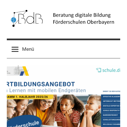
Zum
Inhalt
springen
Beratung
Förderschulen
Oberbayern
digitale
Menü
Bildung
(BdB)