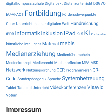
digitalkompass.schule
Digitalpakt
Distanzunterricht
DSGVO
Fortbildung
EU-AI-ACT
Förderschwerpunkte
Handreichung
Guter Unterricht in einer digitalen Welt
KI
iPad
Informatik
Inklusion
iBDB
K+5
Kurzbefehle
mebis
Material
künstliche Intelligenz
Medienerziehung
Medienführerschein
Medienkonzept
Medienrecht
Medienreflexion
MFA
MSD
Netzwerk
OER
QR-
Nutzungsordnung
Programmieren
Systembetreuung
Code
Sonderpädagogik
Sprache
Visavid
Videokonferenzen
Tablet
Tafelbild
Unterricht
Votum
Impressum