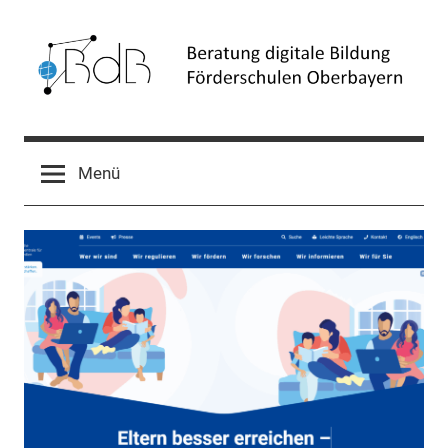
Zum
Inhalt
springen
Beratung
Förderschulen
Oberbayern
digitale
Menü
Bildung
(BdB)