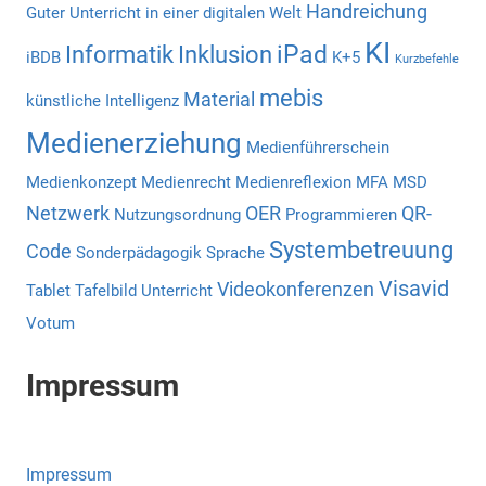
Handreichung
Guter Unterricht in einer digitalen Welt
KI
iPad
Informatik
Inklusion
iBDB
K+5
Kurzbefehle
mebis
Material
künstliche Intelligenz
Medienerziehung
Medienführerschein
Medienkonzept
Medienrecht
Medienreflexion
MFA
MSD
Netzwerk
OER
QR-
Nutzungsordnung
Programmieren
Systembetreuung
Code
Sonderpädagogik
Sprache
Visavid
Videokonferenzen
Tablet
Tafelbild
Unterricht
Votum
Impressum
Impressum