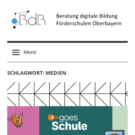
Zum
Inhalt
springen
Beratung
Förderschulen
Oberbayern
digitale
Menü
Bildung
SCHLAGWORT:
MEDIEN
(BdB)