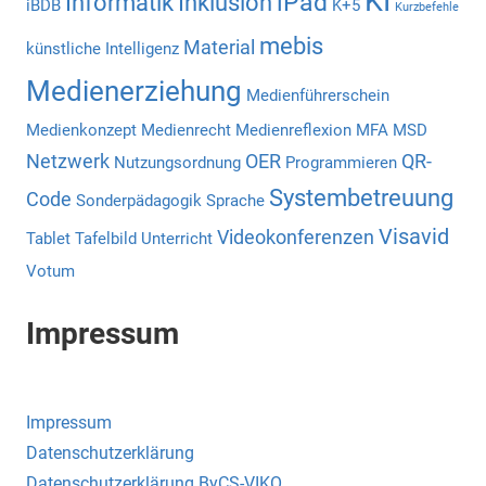
KI
iPad
Informatik
Inklusion
iBDB
K+5
Kurzbefehle
mebis
Material
künstliche Intelligenz
Medienerziehung
Medienführerschein
Medienkonzept
Medienrecht
Medienreflexion
MFA
MSD
Netzwerk
OER
QR-
Nutzungsordnung
Programmieren
Systembetreuung
Code
Sonderpädagogik
Sprache
Visavid
Videokonferenzen
Tablet
Tafelbild
Unterricht
Votum
Impressum
Impressum
Datenschutzerklärung
Datenschutzerklärung ByCS-VIKO