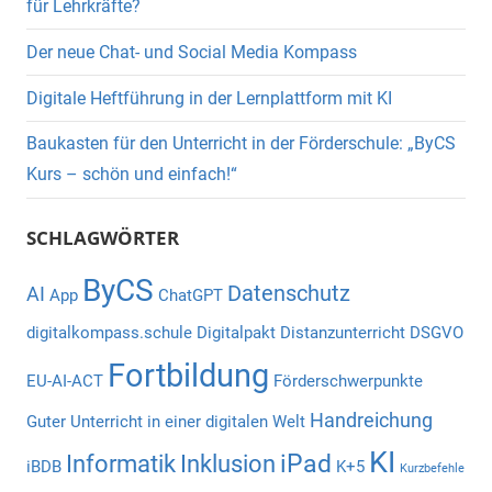
für Lehrkräfte?
Der neue Chat- und Social Media Kompass
Digitale Heftführung in der Lernplattform mit KI
Baukasten für den Unterricht in der Förderschule: „ByCS
Kurs – schön und einfach!“
SCHLAGWÖRTER
ByCS
Datenschutz
AI
App
ChatGPT
digitalkompass.schule
Digitalpakt
Distanzunterricht
DSGVO
Fortbildung
EU-AI-ACT
Förderschwerpunkte
Handreichung
Guter Unterricht in einer digitalen Welt
KI
iPad
Informatik
Inklusion
iBDB
K+5
Kurzbefehle