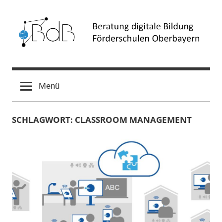
Zum
Inhalt
springen
Beratung
Förderschulen
Oberbayern
digitale
Menü
Bildung
SCHLAGWORT:
CLASSROOM MANAGEMENT
(BdB)