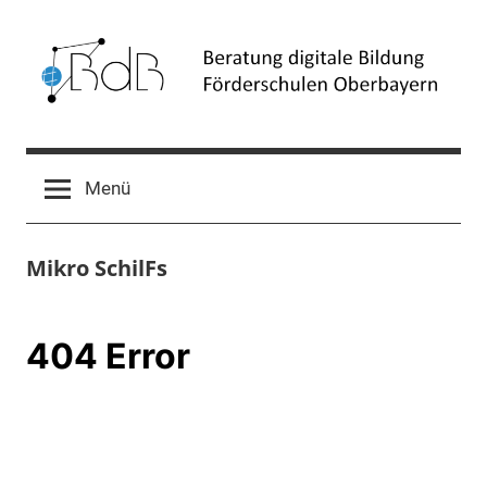
Zum
Inhalt
springen
Beratung
Förderschulen
Oberbayern
digitale
Menü
Bildung
Mikro SchilFs
(BdB)