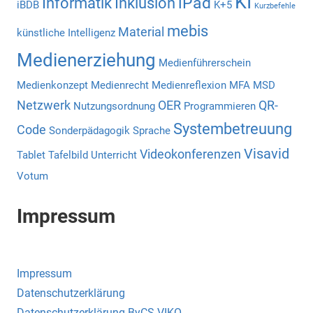
KI
iPad
Informatik
Inklusion
iBDB
K+5
Kurzbefehle
mebis
Material
künstliche Intelligenz
Medienerziehung
Medienführerschein
Medienkonzept
Medienrecht
Medienreflexion
MFA
MSD
Netzwerk
OER
QR-
Nutzungsordnung
Programmieren
Systembetreuung
Code
Sonderpädagogik
Sprache
Visavid
Videokonferenzen
Tablet
Tafelbild
Unterricht
Votum
Impressum
Impressum
Datenschutzerklärung
Datenschutzerklärung ByCS-VIKO