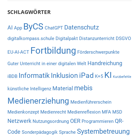
SCHLAGWÖRTER
ByCS
Datenschutz
AI
App
ChatGPT
digitalkompass.schule
Digitalpakt
Distanzunterricht
DSGVO
Fortbildung
EU-AI-ACT
Förderschwerpunkte
Handreichung
Guter Unterricht in einer digitalen Welt
KI
iPad
Informatik
Inklusion
iBDB
K+5
Kurzbefehle
mebis
Material
künstliche Intelligenz
Medienerziehung
Medienführerschein
Medienkonzept
Medienrecht
Medienreflexion
MFA
MSD
Netzwerk
OER
QR-
Nutzungsordnung
Programmieren
Systembetreuung
Code
Sonderpädagogik
Sprache