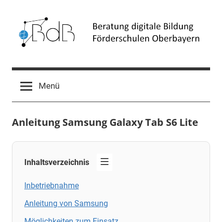
Zum
Inhalt
springen
Beratung
Förderschulen
Oberbayern
digitale
Menü
Bildung
Anleitung Samsung Galaxy Tab S6 Lite
(BdB)
Inhaltsverzeichnis
Inbetriebnahme
Anleitung von Samsung
Möglichkeiten zum Einsatz