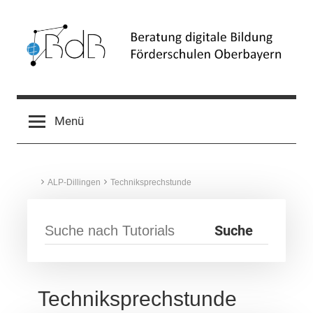
Zum
Inhalt
springen
Beratung
Förderschulen
Oberbayern
digitale
Menü
Bildung
ALP-Dillingen
Techniksprechstunde
(BdB)
Techniksprechstunde