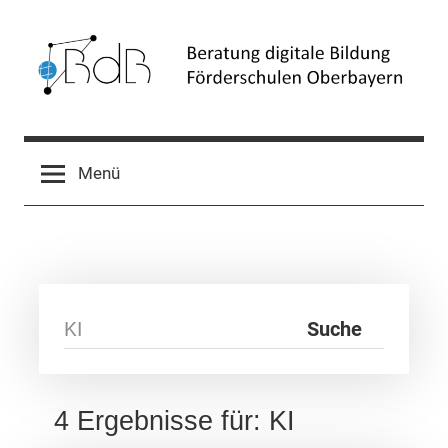
Zum
Inhalt
springen
Beratung
Förderschulen
Oberbayern
digitale
Menü
Bildung
(BdB)
4 Ergebnisse für: KI